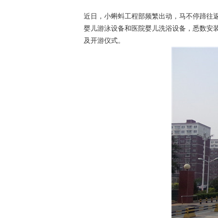
近日，小蝌蚪工程部频繁出动，马不停蹄往
婴儿游泳设备和医院婴儿洗浴设备，悉数安
及开游仪式。